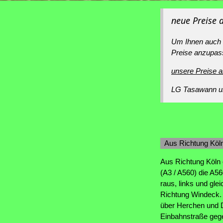
neue Preise a
Um Ihnen auch w
Preise anzupas
unsere Preise a
LG Tasawann u
Aus Richtung Köl
Aus Richtung Köln
(A3 / A560) die A5
raus, links und gle
Richtung Windeck. 
über Herchen und D
Einbahnstraße geg