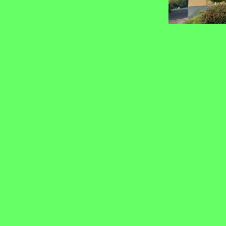
m, Rosbach, Leuscheid etc.:
childerung Richtung Windeck bis Schladern. Gegenüber dem Bahnhof
n, dann sehen Sie bereits unser Banner.
stehen Ihnen 4 Parkplätze zur Verfügung.
ie Fläche vor den Garagen frei halten, danke.