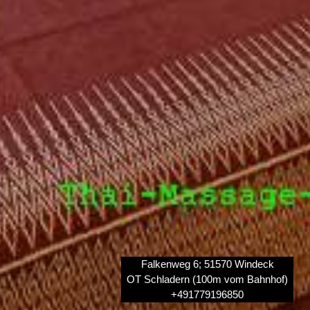
Falkenweg 6; 51570 Windeck
OT Schladern (100m vom Bahnhof)
+491779196850