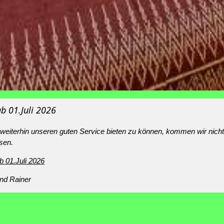
b 01.Juli 2026
eiterhin unseren guten Service bieten zu können, kommen wir nich
sen.
b 01.Juli 2026
nd Rainer