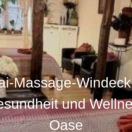
ai-Massage-Windeck
sundheit und Welln
Oase